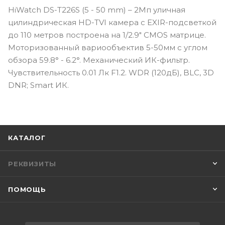
HiWatch DS-T226S (5 - 50 mm) – 2Мп уличная
цилиндрическая HD-TVI камера с EXIR-подсветкой
до 110 метров построена на 1/2.9" CMOS матрице.
Моторизованный вариообъектив 5-50мм с углом
обзора 59.8° - 6.2°. Механический ИК-фильтр.
Чувствительность 0.01 Лк F1.2. WDR (120дБ), BLC, 3D
DNR; Smart ИК.
КАТАЛОГ
РЕКВИЗИТЫ
ПОМОЩЬ