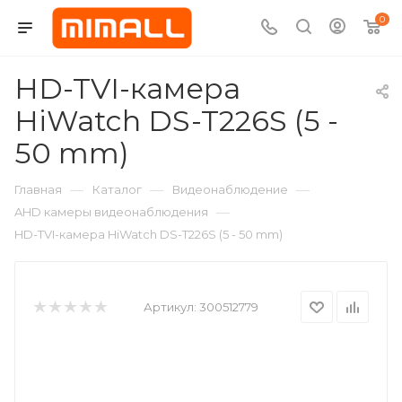
0
HD-TVI-камера
HiWatch DS-T226S (5 -
50 mm)
—
—
—
Главная
Каталог
Видеонаблюдение
—
AHD камеры видеонаблюдения
HD-TVI-камера HiWatch DS-T226S (5 - 50 mm)
Артикул:
300512779