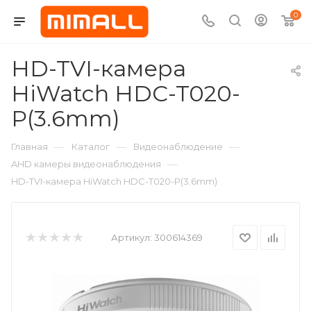
0
HD-TVI-камера
HiWatch HDC-T020-
P(3.6mm)
—
—
—
Главная
Каталог
Видеонаблюдение
—
AHD камеры видеонаблюдения
HD-TVI-камера HiWatch HDC-T020-P(3.6mm)
Артикул:
300614369