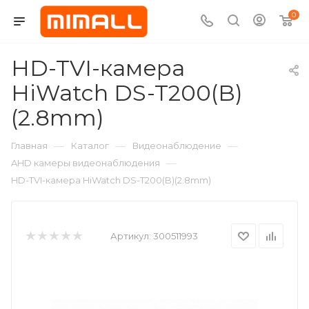
0
HD-TVI-камера
HiWatch DS-T200(B)
(2.8mm)
—
—
—
Главная
Каталог
Видеонаблюдение
—
AHD камеры видеонаблюдения
HD-TVI-камера HiWatch DS-T200(B)(2.8mm)
Артикул:
300511993