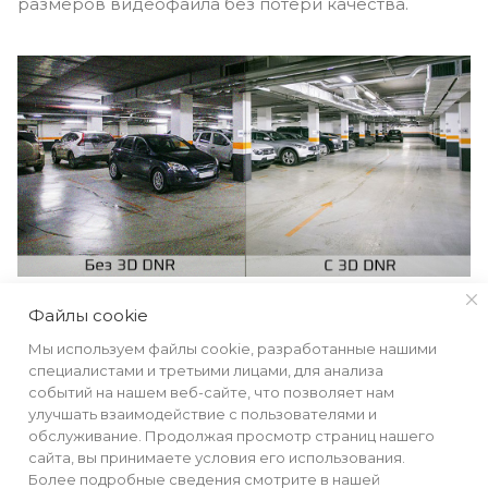
размеров видеофайла без потери качества.
СТЕПЕНЬ ЗАЩИТЫ IP67
Файлы cookie
Мы используем файлы cookie, разработанные нашими
Металлический корпус камеры со степенью
специалистами и третьими лицами, для анализа
защиты IP67 надёжно защищает устройство от
событий на нашем веб-сайте, что позволяет нам
улучшать взаимодействие с пользователями и
попадания влаги и пыли внутрь корпуса, даже при
обслуживание. Продолжая просмотр страниц нашего
сильном ветре или проливном дожде. Устройство
сайта, вы принимаете условия его использования.
гарантирует исправную работу при температуре
Более подробные сведения смотрите в нашей