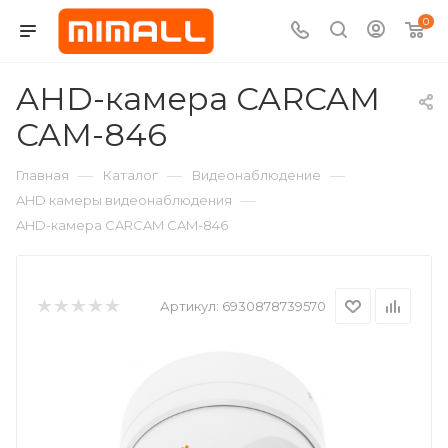
0
AHD-камера CARCAM
CAM-846
—
—
—
Главная
Каталог
Видеонаблюдение
—
AHD камеры видеонаблюдения
AHD-камера CARCAM CAM-846
Артикул:
6930878739570