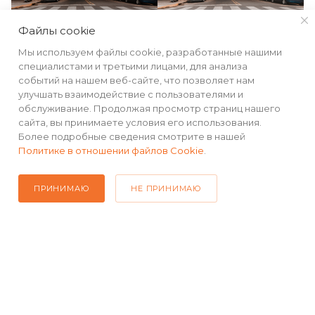
Файлы cookie
Степень защиты IP67
Мы используем файлы cookie, разработанные нашими
специалистами и третьими лицами, для анализа
событий на нашем веб-сайте, что позволяет нам
Антивандальный корпус камеры выполнен из
улучшать взаимодействие с пользователями и
металла и обладает степенью защиты от пыли и
обслуживание. Продолжая просмотр страниц нашего
влаги IP67. Камера может быть установлена как
сайта, вы принимаете условия его использования.
Более подробные сведения смотрите в нашей
внутри помещения, так и на открытом объекте.
Политике в отношении файлов Cookie
.
ПРИНИМАЮ
НЕ ПРИНИМАЮ
КАТАЛОГ
РЕКВИЗИТЫ