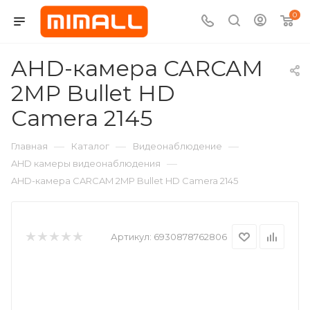
0
AHD-камера CARCAM
2MP Bullet HD
Camera 2145
—
—
—
Главная
Каталог
Видеонаблюдение
—
AHD камеры видеонаблюдения
AHD-камера CARCAM 2MP Bullet HD Camera 2145
Артикул:
6930878762806