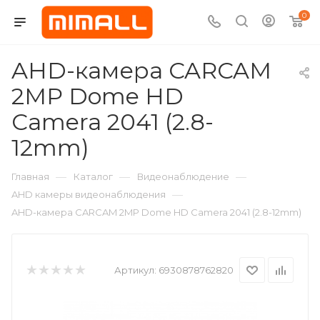
0
AHD-камера CARCAM
2MP Dome HD
Camera 2041 (2.8-
12mm)
—
—
—
Главная
Каталог
Видеонаблюдение
—
AHD камеры видеонаблюдения
AHD-камера CARCAM 2MP Dome HD Camera 2041 (2.8-12mm)
Артикул:
6930878762820