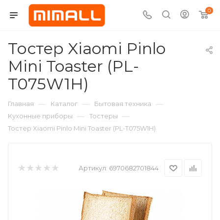
0
Тостер Xiaomi Pinlo
Mini Toaster (PL-
T075W1H)
—
—
—
Главная
Каталог
Бытовая техника
—
—
Кухонные приборы
Тостеры
Тостер Xiaomi Pinlo Mini Toaster (PL-T075W1H)
Артикул:
6970682701844