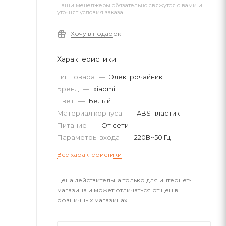
Наши менеджеры обязательно свяжутся с вами и
уточнят условия заказа
Хочу в подарок
Характеристики
Тип товара
—
Электрочайник
Бренд
—
xiaomi
Цвет
—
Белый
Материал корпуса
—
ABS пластик
Питание
—
От сети
Параметры входа
—
220В~50 Гц
Все характеристики
Цена действительна только для интернет-
магазина и может отличаться от цен в
розничных магазинах