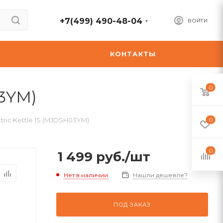
+7(499) 490-48-04
ВОЙТИ
А
КОНТАКТЫ
0
03YM)
tric Kettle 1S (MJDSH03YM)
0
0
1 499
руб.
/шт
Нет в наличии
Нашли дешевле?
ПОД ЗАКАЗ