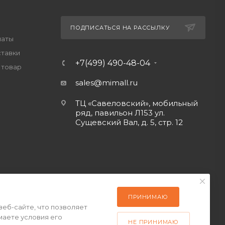
ПОДПИСАТЬСЯ НА РАССЫЛКУ
латы
ставки
+7(499) 490-48-04
 товар
sales@mimall.ru
ТЦ «Савеловский», мобильный
ряд, павильон Л153 ул.
Сущевский Вал, д. 5, стр. 12
ПРИНИМАЮ
веб-сайте, что позволяет
маете условия его
НЕ ПРИНИМАЮ