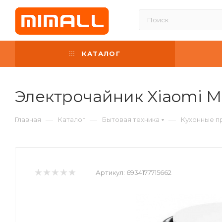
КАТАЛОГ
Электрочайник Xiaomi Mi 
—
—
—
Главная
Каталог
Бытовая техника
Кухонные п
Артикул:
6934177715662