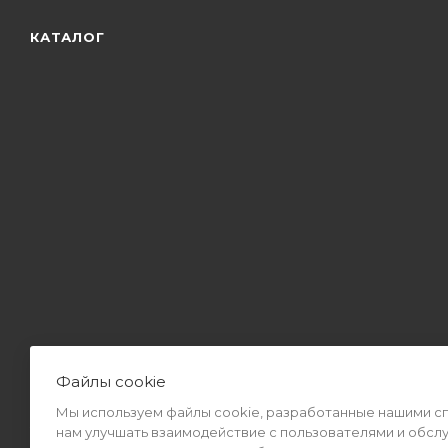
КАТАЛОГ
Файлы cookie
Мы используем файлы cookie, разработанные нашими спе
2026 © Интернет-магазин MiMall® • Не является публичной оф
нам улучшать взаимодействие с пользователями и обсл