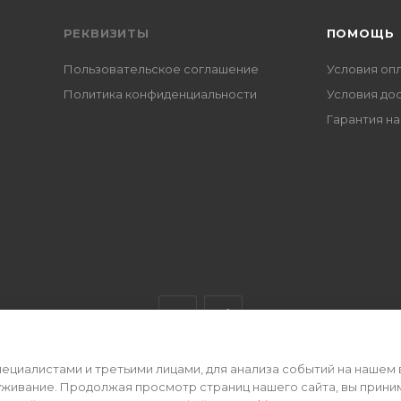
РЕКВИЗИТЫ
ПОМОЩЬ
Пользовательское соглашение
Условия оп
Политика конфиденциальности
Условия до
Гарантия на
циалистами и третьими лицами, для анализа событий на нашем 
ертой • 2026 г.
уживание. Продолжая просмотр страниц нашего сайта, вы прини