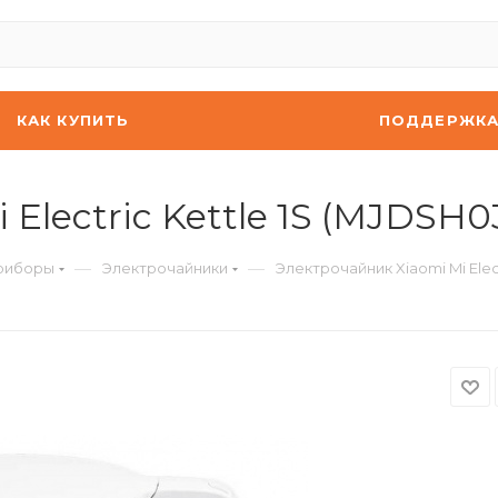
КАК КУПИТЬ
ПОДДЕРЖК
Electric Kettle 1S (MJDSH
—
—
риборы
Электрочайники
Электрочайник Xiaomi Mi Elec