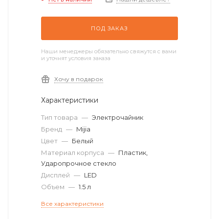
ПОД ЗАКАЗ
Наши менеджеры обязательно свяжутся с вами
и уточнят условия заказа
Хочу в подарок
Характеристики
Тип товара
—
Электрочайник
Бренд
—
Mijia
Цвет
—
Белый
Материал корпуса
—
Пластик,
Ударопрочное стекло
Дисплей
—
LED
Объем
—
1.5 л
Все характеристики