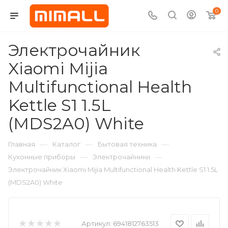
0
Электрочайник
Xiaomi Mijia
Multifunctional Health
Kettle S1 1.5L
(MDS2A0) White
—
—
—
Главная
Каталог
Бытовая техника
—
—
Кухонные приборы
Электрочайники
Электрочайник Xiaomi Mijia Multifunctional Health Kettle S1 1.5L
(MDS2A0) White
Артикул:
6941812763513