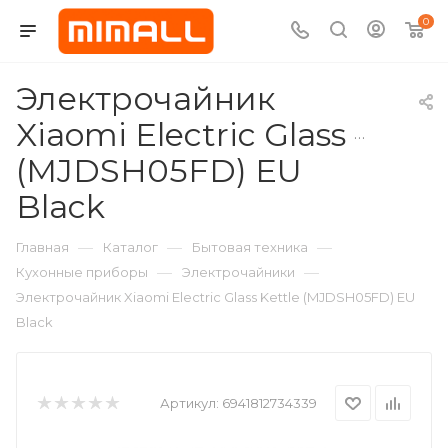
0
Электрочайник
Xiaomi Electric Glass Kettl
(MJDSH05FD) EU
Black
—
—
—
Главная
Каталог
Бытовая техника
—
—
Кухонные приборы
Электрочайники
Электрочайник Xiaomi Electric Glass Kettle (MJDSH05FD) EU
Black
Артикул:
6941812734339