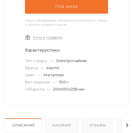
ПОД ЗАКАЗ
Наши менеджеры обязательно свяжутся с вами
и уточнят условия заказа
Хочу в подарок
Характеристики
Тип товара
—
Электрочайник
Бренд
—
xiaomi
Цвет
—
Металлик
Вес изделия
—
1100 г
Габариты
—
200х150х258 мм
ОПИСАНИЕ
НАЛИЧИЕ
ОТЗЫВЫ
КАК