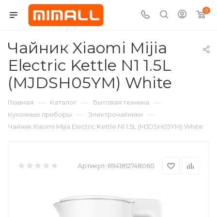
0
Чайник Xiaomi Mijia
Electric Kettle N1 1.5L
(MJDSH05YM) White
—
—
—
Главная
Каталог
Бытовая техника
—
—
Кухонные приборы
Электрочайники
Чайник Xiaomi Mijia Electric Kettle N1 1.5L (MJDSH05YM) White
Артикул:
6941812748060