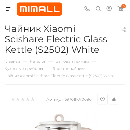
0
Чайник Xiaomi
Scishare Electric Glass
Kettle (S2502) White
—
—
—
Главная
Каталог
Бытовая техника
—
—
Кухонные приборы
Электрочайники
Чайник Xiaomi Scishare Electric Glass Kettle (S2502) White
Артикул:
6970111670680