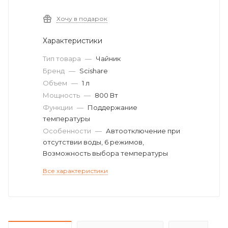
Хочу в подарок
Характеристики
Тип товара
—
Чайник
Бренд
—
Scishare
Объем
—
1 л
Мощность
—
800 Вт
Функции
—
Поддержание
температуры
Особенности
—
Автоотключение при
отсутствии воды, 6 режимов,
Возможность выбора температуры
Все характеристики