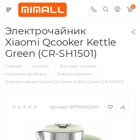
0
Электрочайник
Xiaomi Qcooker Kettle
Green (CR-SH1501)
—
—
—
Главная
Каталог
Бытовая техника
—
—
Кухонные приборы
Электрочайники
Электрочайник Xiaomi Qcooker Kettle Green (CR-SH1501)
Артикул:
6971143942509