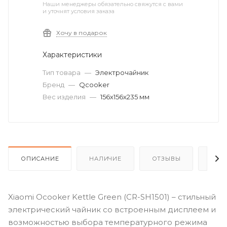
Наши менеджеры обязательно свяжутся с вами
и уточнят условия заказа
Хочу в подарок
Характеристики
Тип товара
—
Электрочайник
Бренд
—
Qcooker
Вес изделия
—
156x156x235 мм
ОПИСАНИЕ
НАЛИЧИЕ
ОТЗЫВЫ
КАК
Xiaomi Ocooker Kettle Green (CR-SH1501) – стильный
электрический чайник со встроенным дисплеем и
возможностью выбора температурного режима