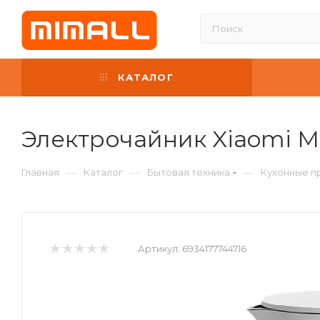
КАТАЛОГ
Электрочайник Xiaomi Mi
—
—
—
Главная
Каталог
Бытовая техника
Кухонные п
Артикул:
6934177744716