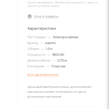
Наши менеджеры обязательно свяжутся с вами и
уточнят условия заказа
Хочу в подарок
Характеристики
Тип товара
—
Электрочайник
Бренд
—
xiaomi
Объем
—
1.5 л
Мощность
—
1800 Вт
Длина кабеля
—
0,75 м
Материал
—
Пластик
Все характеристики
Цена действительна только для интернет-
магазина и может отличаться от цен в
розничных магазинах