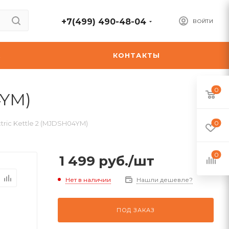
+7(499) 490-48-04
ВОЙТИ
А
КОНТАКТЫ
0
4YM)
tric Kettle 2 (MJDSH04YM)
0
0
1 499
руб.
/шт
Нет в наличии
Нашли дешевле?
ПОД ЗАКАЗ