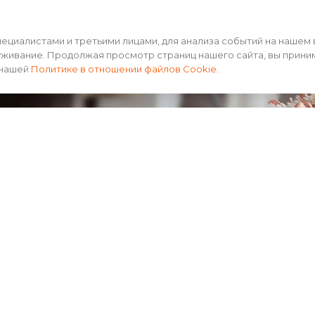
ого, чтобы помочь мозгу восстановиться после сна, поп
зма. Кроме того, чашка теплой воды улучшает работу 
циалистами и третьими лицами, для анализа событий на нашем 
циркуляцию крови, помогает уменьшить спазмы и боли
уживание. Продолжая просмотр страниц нашего сайта, вы прини
 нашей
Политике в отношении файлов Cookie
.