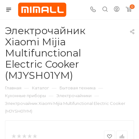
0
Электрочайник
Xiaomi Mijia
Multifunctional
Electric Cooker
(MJYSH01YM)
—
—
—
Главная
Каталог
Бытовая техника
—
—
Кухонные приборы
Электрочайники
Электрочайник Xiaomi Mijia Multifunctional Electric Cooker
(MJYSH01YM)