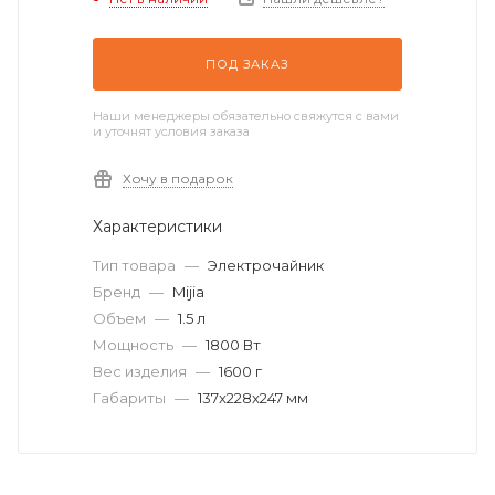
ПОД ЗАКАЗ
Наши менеджеры обязательно свяжутся с вами
и уточнят условия заказа
Хочу в подарок
Характеристики
Тип товара
—
Электрочайник
Бренд
—
Mijia
Объем
—
1.5 л
Мощность
—
1800 Вт
Вес изделия
—
1600 г
Габариты
—
137x228x247 мм