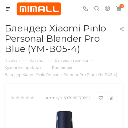
0
Блендер Xiaomi Pinlo
Personal Blender Pro
Blue (YM-B05-4)
—
—
—
Главная
Каталог
Бытовая техника
—
—
Кухонные приборы
Блендеры
Блендер Xiaomi Pinlo Personal Blender Pro Blue (YM-B05-4)
Артикул:
6970682701912