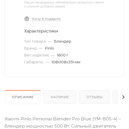
Наши менеджеры обязательно свяжутся с вами
и уточнят условия заказа
Хочу в подарок
Характеристики
Тип товара
—
Блендер
Бренд
—
Pinlo
Вес изделия
—
1600 г
Габариты
—
108x108x351 мм
ОПИСАНИЕ
НАЛИЧИЕ
ОТЗЫВЫ
КАК
Xiaomi Pinlo Personal Blender Pro Blue (YM-B05-4) –
блендер мощностью 500 Вт. Сильный двигатель