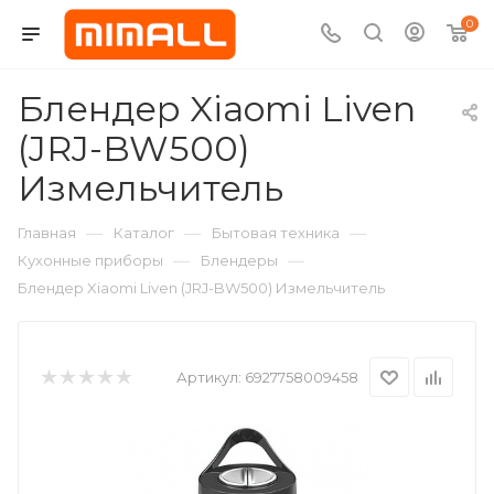
0
Блендер Xiaomi Liven
(JRJ-BW500)
Измельчитель
—
—
—
Главная
Каталог
Бытовая техника
—
—
Кухонные приборы
Блендеры
Блендер Xiaomi Liven (JRJ-BW500) Измельчитель
Артикул:
6927758009458