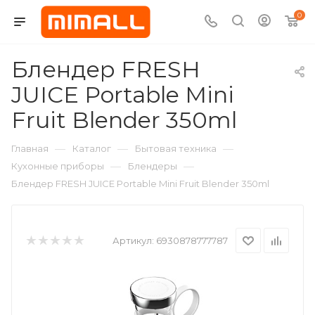
0
Блендер FRESH
JUICE Portable Mini
Fruit Blender 350ml
—
—
—
Главная
Каталог
Бытовая техника
—
—
Кухонные приборы
Блендеры
Блендер FRESH JUICE Portable Mini Fruit Blender 350ml
Артикул:
6930878777787