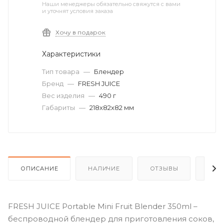
Наши менеджеры обязательно свяжутся с вами
и уточнят условия заказа
Хочу в подарок
Характеристики
Тип товара
—
Блендер
Бренд
—
FRESH JUICE
Вес изделия
—
490 г
Габариты
—
218х82х82 мм
ОПИСАНИЕ
НАЛИЧИЕ
ОТЗЫВЫ
КАК
FRESH JUICE Portable Mini Fruit Blender 350ml –
беспроводной блендер для приготовления соков,