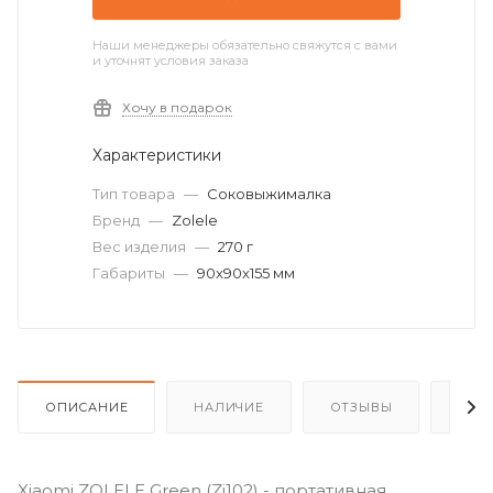
Наши менеджеры обязательно свяжутся с вами
и уточнят условия заказа
Хочу в подарок
Характеристики
Тип товара
—
Соковыжималка
Бренд
—
Zolele
Вес изделия
—
270 г
Габариты
—
90x90x155 мм
ОПИСАНИЕ
НАЛИЧИЕ
ОТЗЫВЫ
КАК
Xiaomi ZOLELE Green (Zi102) - портативная