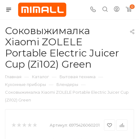
0
Соковыжималка
Xiaomi ZOLELE
Portable Electric Juicer
Cup (Zi102) Green
—
—
—
Главная
Каталог
Бытовая техника
—
—
Кухонные приборы
Блендеры
Соковыжималка Xiaomi ZOLELE Portable Electric Juicer Cup
(Zi102) Green
Артикул:
6975426060201