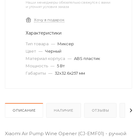
Наши менеджеры обязательно свяжутся с вами
и уточнят условия заказа
Хочу в подарок
Характеристики
Тип товара
—
Миксер
Цвет
—
Черный
Материал корпуса
—
ABS пластик
Мощность
—
5 Вт
Габариты
—
32x32.6x257 мм
ОПИСАНИЕ
НАЛИЧИЕ
ОТЗЫВЫ
КАК
Xiaomi Air Pump Wine Opener (CJ-EMF01) - ручной