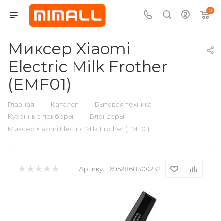
0
Миксер Xiaomi
Electric Milk Frother
(EMF01)
—
—
—
Главная
Каталог
Бытовая техника
—
—
Кухонные приборы
Блендеры
Миксер Xiaomi Electric Milk Frother (EMF01)
Артикул:
6952868300232