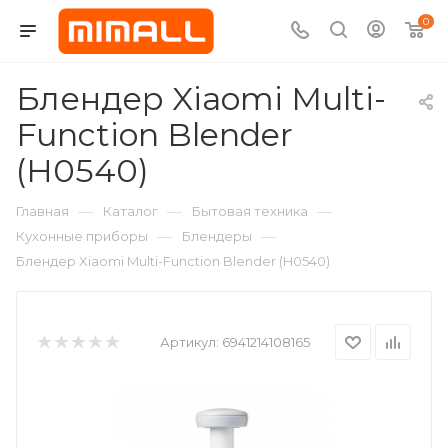
0
Блендер Xiaomi Multi-
Function Blender
(H0540)
—
—
—
Главная
Каталог
Бытовая техника
—
—
Кухонные приборы
Блендеры
Блендер Xiaomi Multi-Function Blender (H0540)
Артикул:
6941214108165