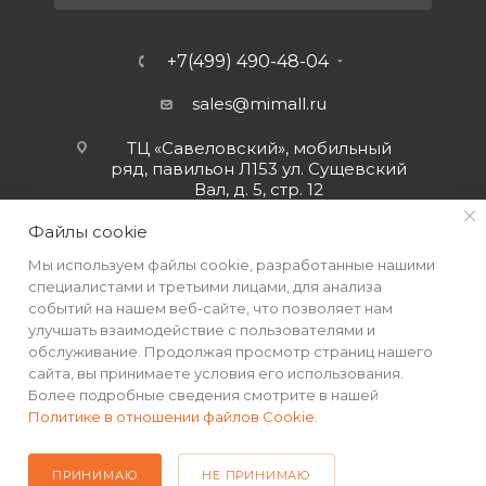
+7(499) 490-48-04
sales@mimall.ru
ТЦ «Савеловский», мобильный
ряд, павильон Л153 ул. Сущевский
Вал, д. 5, стр. 12
Файлы cookie
Мы используем файлы cookie, разработанные нашими
специалистами и третьими лицами, для анализа
событий на нашем веб-сайте, что позволяет нам
улучшать взаимодействие с пользователями и
обслуживание. Продолжая просмотр страниц нашего
сайта, вы принимаете условия его использования.
Более подробные сведения смотрите в нашей
Политике в отношении файлов Cookie
.
2026 © Интернет-магазин MiMall® • Не является публичной
офертой • 2026 г.
ПРИНИМАЮ
НЕ ПРИНИМАЮ