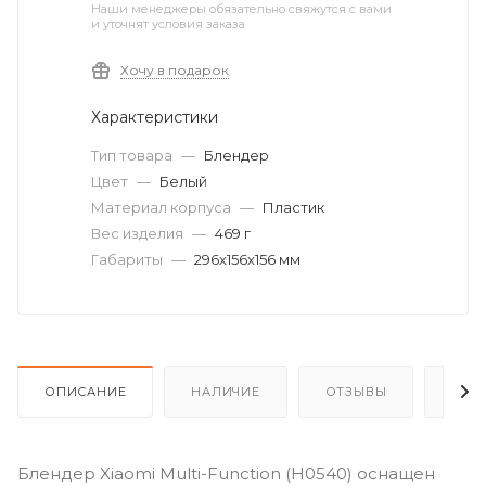
Наши менеджеры обязательно свяжутся с вами
и уточнят условия заказа
Хочу в подарок
Характеристики
Тип товара
—
Блендер
Цвет
—
Белый
Материал корпуса
—
Пластик
Вес изделия
—
469 г
Габариты
—
296х156х156 мм
ОПИСАНИЕ
НАЛИЧИЕ
ОТЗЫВЫ
КАК
Блендер Xiaomi Multi-Function (H0540) оснащен