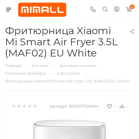
0
Фритюрница Xiaomi
Mi Smart Air Fryer 3.5L
(MAF02) EU White
—
—
—
Главная
Каталог
Бытовая техника
—
—
Кухонные приборы
Аэрогрили
Фритюрница Xiaomi Mi Smart Air Fryer 3.5L (MAF02) EU White
Артикул:
6934177728594