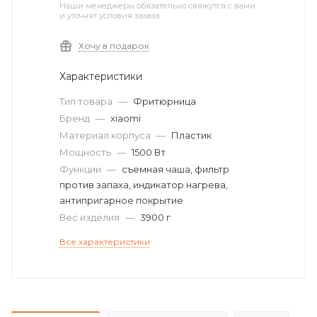
Наши менеджеры обязательно свяжутся с вами
и уточнят условия заказа
Хочу в подарок
Характеристики
Тип товара
—
Фритюрница
Бренд
—
xiaomi
Материал корпуса
—
Пластик
Мощность
—
1500 Вт
Функции
—
съемная чаша, фильтр
против запаха, индикатор нагрева,
антипригарное покрытие
Вес изделия
—
3900 г
Все характеристики