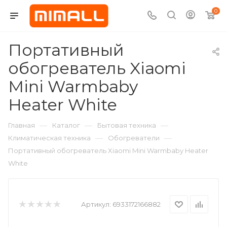
0
Портативный
обогреватель Xiaomi
Mini Warmbaby
Heater White
—
—
—
Главная
Каталог
Бытовая техника
—
—
Климатическая техника
Обогреватели
Портативный обогреватель Xiaomi Mini Warmbaby Heater
White
Артикул:
6933172166882