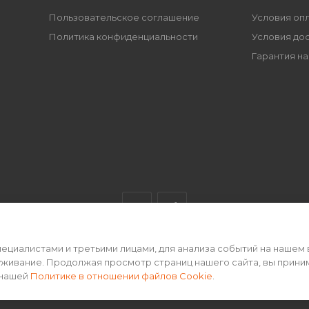
Пользовательское соглашение
Условия оп
Политика конфиденциальности
Условия до
Гарантия на
циалистами и третьими лицами, для анализа событий на нашем 
ертой • 2026 г.
уживание. Продолжая просмотр страниц нашего сайта, вы прини
 нашей
Политике в отношении файлов Cookie
.