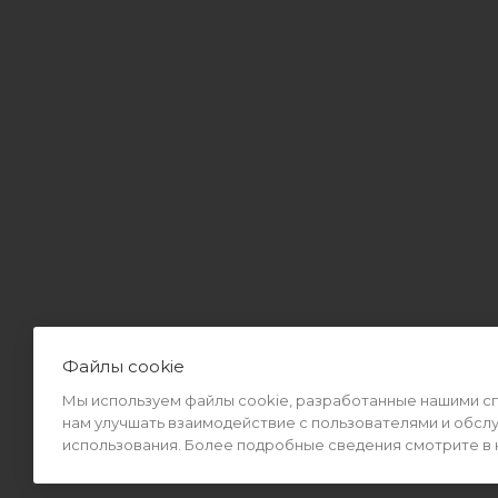
Файлы cookie
Мы используем файлы cookie, разработанные нашими спе
2026 © Интернет-магазин MiMall® • Не является публичной оф
нам улучшать взаимодействие с пользователями и обсл
использования. Более подробные сведения смотрите в