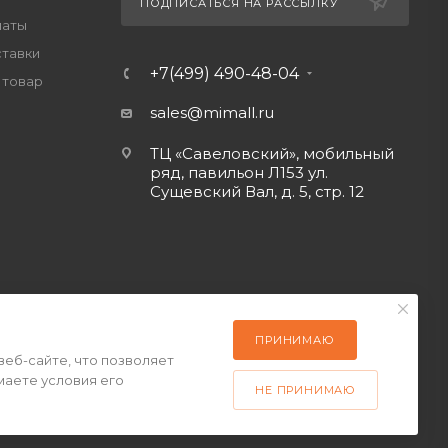
ПОДПИСАТЬСЯ НА РАССЫЛКУ
латы
ставки
+7(499) 490-48-04
 товар
sales@mimall.ru
ТЦ «Савеловский», мобильный
ряд, павильон Л153 ул.
Сущевский Вал, д. 5, стр. 12
ПРИНИМАЮ
веб-сайте, что позволяет
маете условия его
НЕ ПРИНИМАЮ