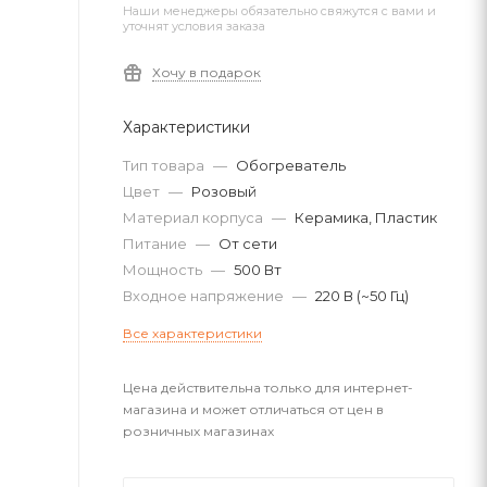
Наши менеджеры обязательно свяжутся с вами и
уточнят условия заказа
Хочу в подарок
Характеристики
Тип товара
—
Обогреватель
Цвет
—
Розовый
Материал корпуса
—
Керамика, Пластик
Питание
—
От сети
Мощность
—
500 Вт
Входное напряжение
—
220 В (~50 Гц)
Все характеристики
Цена действительна только для интернет-
магазина и может отличаться от цен в
розничных магазинах