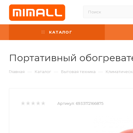
КАТАЛОГ
Портативный обогревате
—
—
—
Главная
Каталог
Бытовая техника
Климатическ
Артикул:
6933172166875