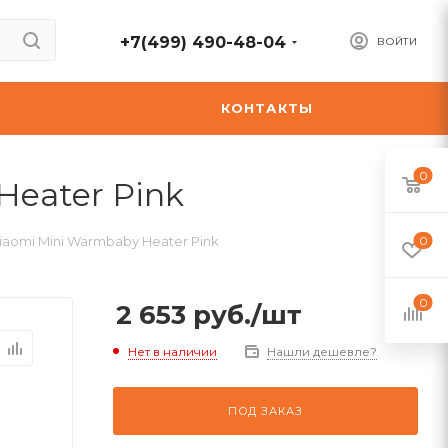
+7(499) 490-48-04
ВОЙТИ
А
КОНТАКТЫ
0
eater Pink
aomi Mini Warmbaby Heater Pink
0
0
2 653
руб.
/шт
Нет в наличии
Нашли дешевле?
ПОД ЗАКАЗ