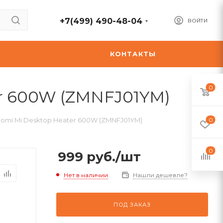
+7(499) 490-48-04
ВОЙТИ
А
КОНТАКТЫ
0
er 600W (ZMNFJ01YM)
omi Mi Desktop Heater 600W (ZMNFJ01YM)
0
0
999
руб.
/шт
Нет в наличии
Нашли дешевле?
ПОД ЗАКАЗ