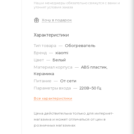
Наши менеджеры обязательно свяжутся с вами и
уточнят условия заказа
Хочу в подарок
Характеристики
Тип товара
—
Обогреватель
Бренд
—
xiaomi
Цвет
—
Белый
Материал корпуса
—
ABS пластик,
Керамика
Питание
—
От сети
Параметры входа
—
220В~50 Гц
Все характеристики
Цена действительна только для интернет-
магазина и может отличаться от цен в
розничных магазинах