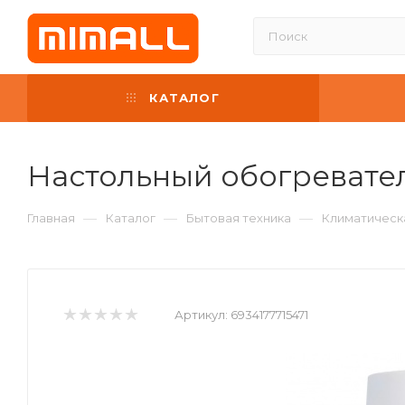
КАТАЛОГ
Настольный обогревател
—
—
—
Главная
Каталог
Бытовая техника
Климатическ
Артикул:
6934177715471