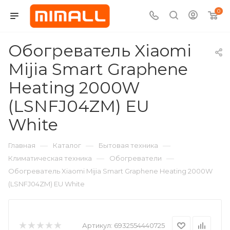
0
Обогреватель Xiaomi
Mijia Smart Graphene
Heating 2000W
(LSNFJ04ZM) EU
White
—
—
—
Главная
Каталог
Бытовая техника
—
—
Климатическая техника
Обогреватели
Обогреватель Xiaomi Mijia Smart Graphene Heating 2000W
(LSNFJ04ZM) EU White
Артикул:
6932554440725