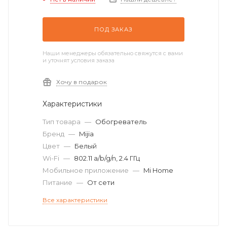
ПОД ЗАКАЗ
Наши менеджеры обязательно свяжутся с вами
и уточнят условия заказа
Хочу в подарок
Характеристики
Тип товара
—
Обогреватель
Бренд
—
Mijia
Цвет
—
Белый
Wi-Fi
—
802.11 a/b/g/n, 2.4 ГГц
Мобильное приложение
—
Mi Home
Питание
—
От сети
Все характеристики