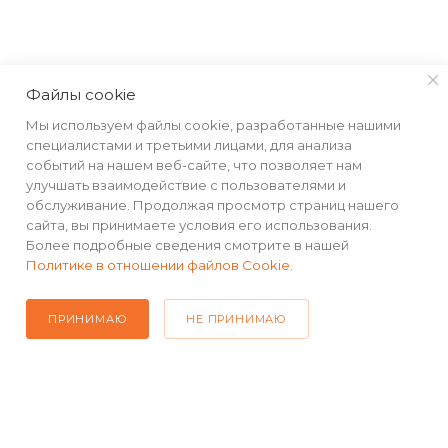
Файлы cookie
КАТАЛОГ
Мы используем файлы cookie, разработанные нашими
специалистами и третьими лицами, для анализа
РЕКВИЗИТЫ
событий на нашем веб-сайте, что позволяет нам
улучшать взаимодействие с пользователями и
ПОМОЩЬ
обслуживание. Продолжая просмотр страниц нашего
сайта, вы принимаете условия его использования.
Более подробные сведения смотрите в нашей
Политике в отношении файлов Cookie
.
ПОДПИСАТЬСЯ НА РАССЫЛКУ
ПРИНИМАЮ
НЕ ПРИНИМАЮ
+7(499) 490-48-04
sales@mimall.ru
ТЦ «Савеловский», мобильный