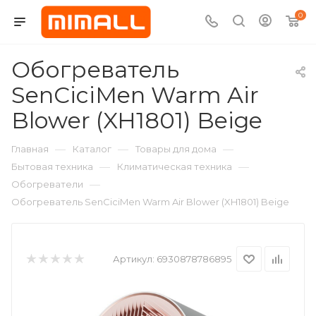
0
Обогреватель
SenCiciMen Warm Air
Blower (XH1801) Beige
—
—
—
Главная
Каталог
Товары для дома
—
—
Бытовая техника
Климатическая техника
—
Обогреватели
Обогреватель SenCiciMen Warm Air Blower (XH1801) Beige
Артикул:
6930878786895