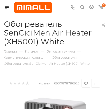
0
Обогреватель
SenCiciMen Air Heater
(XH5001) White
—
—
—
Главная
Каталог
Бытовая техника
—
—
Климатическая техника
Обогреватели
Обогреватель SenCiciMen Air Heater (XH5001) White
Артикул:
6930878786925