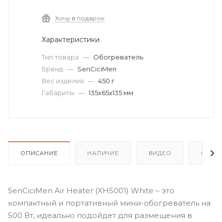
Хочу в подарок
Характеристики
Тип товара
—
Обогреватель
Бренд
—
SenCiciMen
Вес изделия
—
450 г
Габариты
—
135х65х135 мм
ОПИСАНИЕ
НАЛИЧИЕ
ВИДЕО
ОТЗЫ
SenCiciMen Air Heater (XH5001) White – это
компактный и портативный мини-обогреватель на
500 Вт, идеально подойдет для размещения в