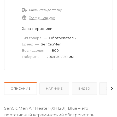
Рассчитать доставку
Хочу в подарок
Характеристики
Тип товара
—
Обогреватель
Бренд
—
SenCiciMen
Вес изделия
—
800 г
Габариты
—
200х130х120 мм
ОПИСАНИЕ
НАЛИЧИЕ
ВИДЕО
ОТЗЫ
SenCiciMen Air Heater (XH1201) Blue – это
портативный керамический обогреватель-