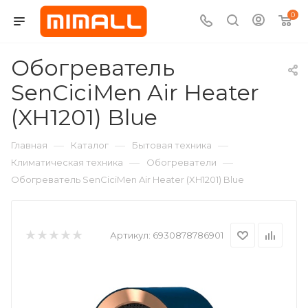
0
Обогреватель
SenCiciMen Air Heater
(XH1201) Blue
—
—
—
Главная
Каталог
Бытовая техника
—
—
Климатическая техника
Обогреватели
Обогреватель SenCiciMen Air Heater (XH1201) Blue
Артикул:
6930878786901