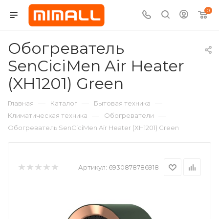
0
Обогреватель
SenCiciMen Air Heater
(XH1201) Green
—
—
—
Главная
Каталог
Бытовая техника
—
—
Климатическая техника
Обогреватели
Обогреватель SenCiciMen Air Heater (XH1201) Green
Артикул:
6930878786918