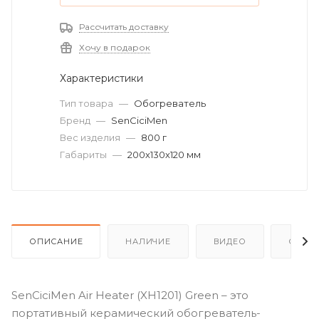
Рассчитать доставку
Хочу в подарок
Характеристики
Тип товара
—
Обогреватель
Бренд
—
SenCiciMen
Вес изделия
—
800 г
Габариты
—
200х130х120 мм
ОПИСАНИЕ
НАЛИЧИЕ
ВИДЕО
ОТЗЫ
SenCiciMen Air Heater (XH1201) Green – это
портативный керамический обогреватель-