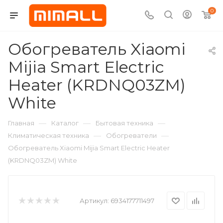
0
Обогреватель Xiaomi
Mijia Smart Electric
Heater (KRDNQ03ZM)
White
—
—
—
Главная
Каталог
Бытовая техника
—
—
Климатическая техника
Обогреватели
Обогреватель Xiaomi Mijia Smart Electric Heater
(KRDNQ03ZM) White
Артикул:
6934177711497