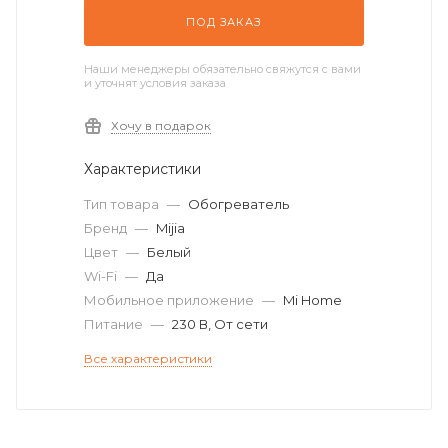
ПОД ЗАКАЗ
Наши менеджеры обязательно свяжутся с вами
и уточнят условия заказа
Хочу в подарок
Характеристики
Тип товара
—
Обогреватель
Бренд
—
Mijia
Цвет
—
Белый
Wi-Fi
—
Да
Мобильное приложение
—
Mi Home
Питание
—
230 В, От сети
Все характеристики