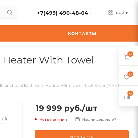
+7(499) 490-48-04
ВОЙТИ
А
КОНТАКТЫ
0
 Heater With Towel
0
ifunctional Bathroom Heater With Towel Rack Silver (YD-2800)
0
19 999
руб.
/шт
Нет в наличии
Нашли дешевле?
ПОД ЗАКАЗ