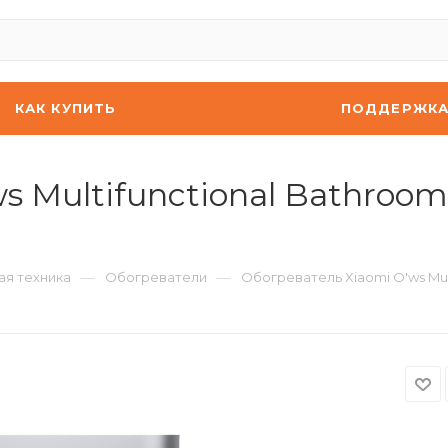
КАК КУПИТЬ
ПОДДЕРЖК
s Multifunctional Bathroom
—
—
ая техника
Обогреватели
Обогреватель Xiaomi O'ws Mult