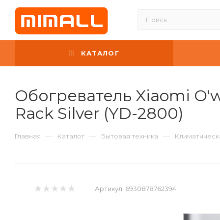
КАТАЛОГ
Обогреватель Xiaomi O'w
Rack Silver (YD-2800)
—
—
—
Главная
Каталог
Бытовая техника
Климатическ
Артикул:
6930878762394