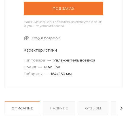
ПОД ЗАКАЗ
Наши менеджеры обязательно свяжутся с вами
и уточнят условия заказа
Хочу в подарок
Характеристики
Тип товара
—
Увлажнитель воздуха
Бренд
—
Max Line
Габариты
—
164х260 мм
ОПИСАНИЕ
НАЛИЧИЕ
ОТЗЫВЫ
КАК