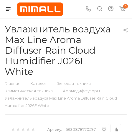
0
Увлажнитель воздуха
Max Line Aroma
Diffuser Rain Cloud
Humidifier J026E
White
—
—
—
Главная
Каталог
Бытовая техника
—
—
Климатическая техника
Аромадиффузоры
Увлажнитель воздуха Max Line Aroma Diffuser Rain Cloud
Humidifier J026E White
Артикул:
6930878770597