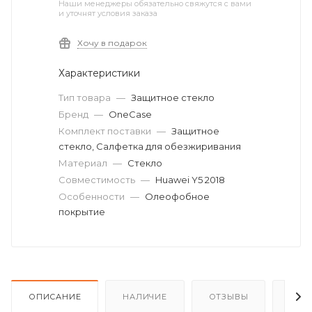
Наши менеджеры обязательно свяжутся с вами
и уточнят условия заказа
Хочу в подарок
Характеристики
Тип товара
—
Защитное стекло
Бренд
—
OneCase
Комплект поставки
—
Защитное
стекло, Салфетка для обезжиривания
Материал
—
Стекло
Совместимость
—
Huawei Y5 2018
Особенности
—
Олеофобное
покрытие
ОПИСАНИЕ
НАЛИЧИЕ
ОТЗЫВЫ
КАК