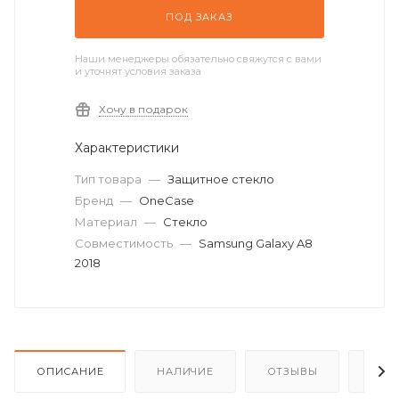
ПОД ЗАКАЗ
Наши менеджеры обязательно свяжутся с вами
и уточнят условия заказа
Хочу в подарок
Характеристики
Тип товара
—
Защитное стекло
Бренд
—
OneCase
Материал
—
Стекло
Совместимость
—
Samsung Galaxy A8
2018
ОПИСАНИЕ
НАЛИЧИЕ
ОТЗЫВЫ
КАК