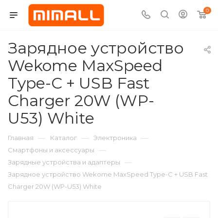
0
Зарядное устройство
Wekome MaxSpeed
Type-C + USB Fast
Charger 20W (WP-
U53) White
—
—
—
Главная
Каталог
Электроника
—
Смартфоны и аксессуары
—
Зарядные устройства и адаптеры
Зарядное устройство Wekome MaxSpeed Type-C + USB Fast
Charger 20W (WP-U53) White