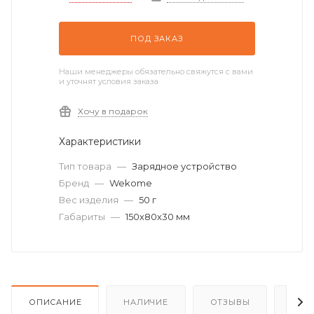
ПОД ЗАКАЗ
Наши менеджеры обязательно свяжутся с вами
и уточнят условия заказа
Хочу в подарок
Характеристики
Тип товара
—
Зарядное устройство
Бренд
—
Wekome
Вес изделия
—
50 г
Габариты
—
150х80х30 мм
ОПИСАНИЕ
НАЛИЧИЕ
ОТЗЫВЫ
КАК