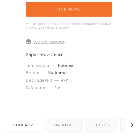
ПОД ЗАКАЗ
Наши менеджеры обязательно свяжутся с вами
и уточнят условия заказа
Хочу в подарок
Характеристики
Тип товара
—
Кабель
Бренд
—
Wekome
Вес изделия
—
47 г
Габариты
—
1 м
ОПИСАНИЕ
НАЛИЧИЕ
ОТЗЫВЫ
КАК