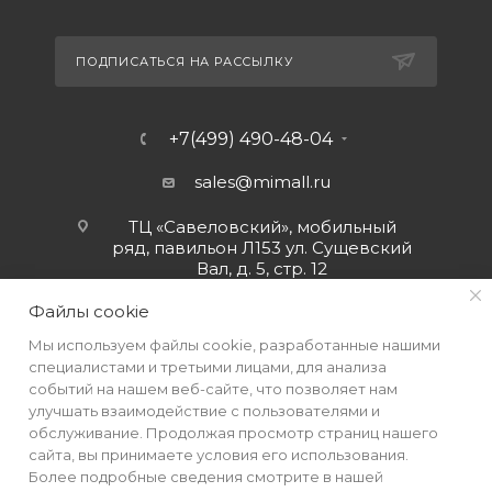
ПОДПИСАТЬСЯ НА РАССЫЛКУ
+7(499) 490-48-04
sales@mimall.ru
ТЦ «Савеловский», мобильный
ряд, павильон Л153 ул. Сущевский
Вал, д. 5, стр. 12
Файлы cookie
Мы используем файлы cookie, разработанные нашими
специалистами и третьими лицами, для анализа
событий на нашем веб-сайте, что позволяет нам
улучшать взаимодействие с пользователями и
обслуживание. Продолжая просмотр страниц нашего
сайта, вы принимаете условия его использования.
Более подробные сведения смотрите в нашей