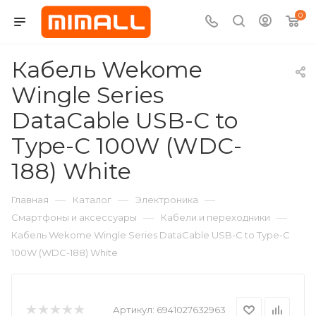
0
Кабель Wekome
Wingle Series
DataCable USB-C to
Type-C 100W (WDC-
188) White
—
—
—
Главная
Каталог
Электроника
—
—
Смартфоны и аксессуары
Кабели и переходники
Кабель Wekome Wingle Series DataCable USB-C to Type-C
100W (WDC-188) White
Артикул:
6941027632963