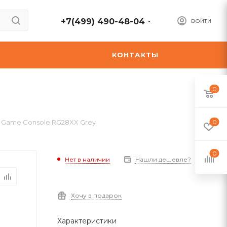
+7(499) 490-48-04
ВОЙТИ
А
КОНТАКТЫ
0
e Game Console RG28XX Grey
0
0
Нет в наличии
Нашли дешевле?
Хочу в подарок
Характеристики