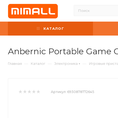
КАТАЛОГ
Anbernic Portable Game 
—
—
—
Главная
Каталог
Электроника
Игровые приста
Артикул:
6930878772645