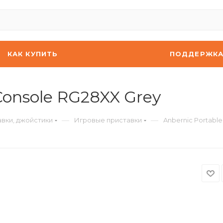
КАК КУПИТЬ
ПОДДЕРЖК
Console RG28XX Grey
—
—
вки, джойстики
Игровые приставки
Anbernic Portabl