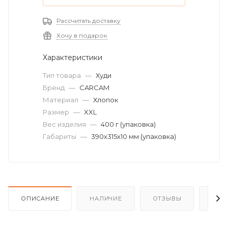
Рассчитать доставку
Хочу в подарок
Характеристики
Тип товара
—
Худи
Бренд
—
CARCAM
Материал
—
Хлопок
Размер
—
XXL
Вес изделия
—
400 г (упаковка)
Габариты
—
390х315х10 мм (упаковка)
ОПИСАНИЕ
НАЛИЧИЕ
ОТЗЫВЫ
КАК