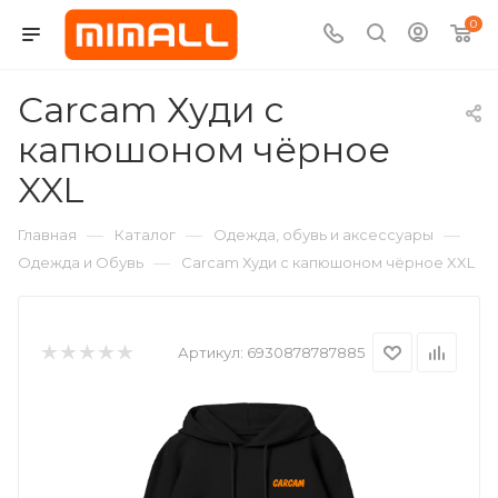
0
Carcam Худи c
капюшоном чёрное
XXL
—
—
—
Главная
Каталог
Одежда, обувь и аксессуары
—
Одежда и Обувь
Carcam Худи c капюшоном чёрное XXL
Артикул:
6930878787885