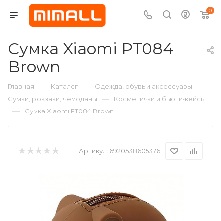
0
Сумка Xiaomi PT084
Brown
—
—
—
Главная
Каталог
Одежда, обувь и аксессуары
—
Сумки, рюкзаки, чемоданы
Косметички и бьюти-кейсы
—
Сумка Xiaomi PT084 Brown
Артикул:
6920538605376