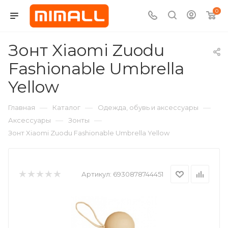
0
Зонт Xiaomi Zuodu
Fashionable Umbrella
Yellow
—
—
—
Главная
Каталог
Одежда, обувь и аксессуары
—
—
Аксессуары
Зонты
Зонт Xiaomi Zuodu Fashionable Umbrella Yellow
Артикул:
6930878744451