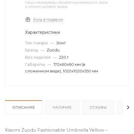
Наши менеджеры обязательно свяжутся с вами
и уточнят условия заказа
Хочу в подарок
Характеристики
Тип товара
—
Зонт
Бренд
—
Zuodu
Вес изделия
—
220 г
Габариты
—
170x60x60 мм (в
сложенном виде), 1020x1020x550 мм
ОПИСАНИЕ
НАЛИЧИЕ
ОТЗЫВЫ
КАК
Xiaomi Zuodu Fashionable Umbrella Yellow –