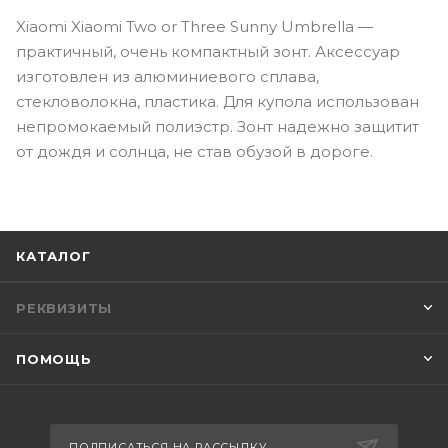
Xiaomi Xiaomi Two or Three Sunny Umbrella —
практичный, очень компактный зонт. Аксессуар
изготовлен из алюминиевого сплава,
стекловолокна, пластика. Для купола использован
непромокаемый полиэстр. Зонт надежно защитит
от дождя и солнца, не став обузой в дороге.
КАТАЛОГ
РЕКВИЗИТЫ
ПОМОЩЬ
ПОДПИСАТЬСЯ НА РАССЫЛКУ