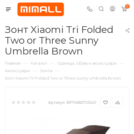
0
Зонт Xiaomi Tri Folded
Two or Three Sunny
Umbrella Brown
—
—
—
Главная
Каталог
Одежда, обувь и аксессуары
—
—
Аксессуары
Зонты
Зонт Xiaomi Tri Folded Two or Three Sunny Umbrella Brown
Артикул:
6970682701240