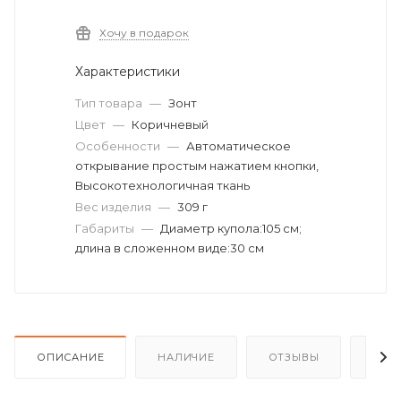
Хочу в подарок
Характеристики
Тип товара
—
Зонт
Цвет
—
Коричневый
Особенности
—
Автоматическое
открывание простым нажатием кнопки,
Высокотехнологичная ткань
Вес изделия
—
309 г
Габариты
—
Диаметр купола:105 см;
длина в сложенном виде:30 см
ОПИСАНИЕ
НАЛИЧИЕ
ОТЗЫВЫ
КАК