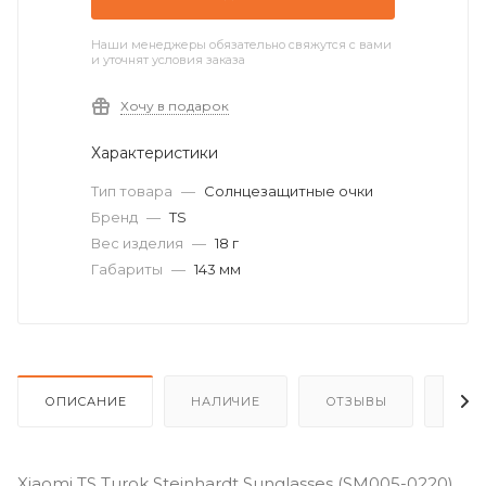
Наши менеджеры обязательно свяжутся с вами
и уточнят условия заказа
Хочу в подарок
Характеристики
Тип товара
—
Солнцезащитные очки
Бренд
—
TS
Вес изделия
—
18 г
Габариты
—
143 мм
ОПИСАНИЕ
НАЛИЧИЕ
ОТЗЫВЫ
КАК
Xiaomi TS Turok Steinhardt Sunglasses (SM005-0220)