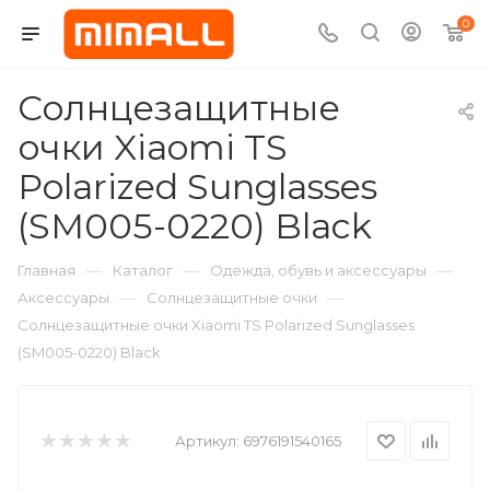
0
Солнцезащитные
очки Xiaomi TS
Polarized Sunglasses
(SM005-0220) Black
—
—
—
Главная
Каталог
Одежда, обувь и аксессуары
—
—
Аксессуары
Солнцезащитные очки
Солнцезащитные очки Xiaomi TS Polarized Sunglasses
(SM005-0220) Black
Артикул:
6976191540165