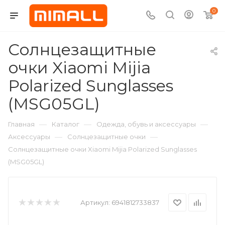
0
Солнцезащитные
очки Xiaomi Mijia
Polarized Sunglasses
(MSG05GL)
—
—
—
Главная
Каталог
Одежда, обувь и аксессуары
—
—
Аксессуары
Солнцезащитные очки
Солнцезащитные очки Xiaomi Mijia Polarized Sunglasses
(MSG05GL)
Артикул:
6941812733837