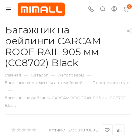
0
Багажник на
рейлинги CARCAM
ROOF RAIL 905 мм
(CC8702) Black
—
—
—
Главная
Каталог
Автотовары
—
Багажные системы для автомобилей
Поперечные дуги
—
Багажник на рейлинги CARCAM ROOF RAIL 905 мм (CC8702)
Black
Артикул:
6930878788912