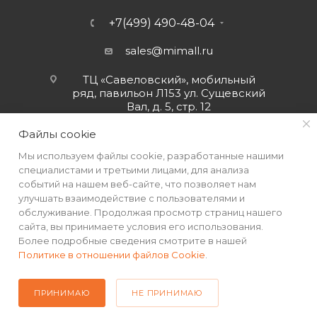
+7(499) 490-48-04
sales@mimall.ru
ТЦ «Савеловский», мобильный
ряд, павильон Л153 ул. Сущевский
Вал, д. 5, стр. 12
Файлы cookie
Мы используем файлы cookie, разработанные нашими
специалистами и третьими лицами, для анализа
событий на нашем веб-сайте, что позволяет нам
улучшать взаимодействие с пользователями и
обслуживание. Продолжая просмотр страниц нашего
сайта, вы принимаете условия его использования.
Более подробные сведения смотрите в нашей
Политике в отношении файлов Cookie
.
2026 © Интернет-магазин MiMall® • Не является публичной
офертой • 2026 г.
ПРИНИМАЮ
НЕ ПРИНИМАЮ