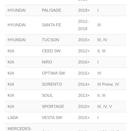
HYUNDAI
PALISADE
2018+
I
2012-
HYUNDAI
SANTA FE
III
2018
HYUNDAI
TUCSON
2015+
III, IV
KIA
CEED SW
2012+
II, III
KIA
NIRO
2016+
I
KIA
OPTIMA SW
2015+
IV
KIA
SORENTO
2014+
III Prime, IV
KIA
SOUL
2013+
II, III
KIA
SPORTAGE
2010+
III, IV, V
LADA
VESTA SW
2015+
I
MERCEDES-