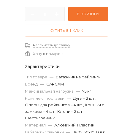
В КОРЗИНУ
КУПИТЬ В 1 КЛИК
Рассчитать доставку
Хочу в подарок
Характеристики
Тип товара
—
Багажник на рейлинги
Бренд
—
CARCAM
Максимальная нагрузка
—
75 кг
Комплект поставки
—
Дуги – 2 шт.,
Опоры для рейлингов – 4 шт., Крышки с
замками – 4 шт., Ключи – 2 шт.,
Шестигранник
Материал
—
Алюминий, Пластик
Габариты упаковки
—
1180х160х100 мм;