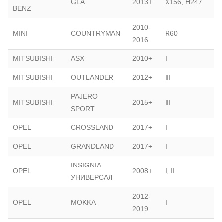
GLA
2013+
X156, H247
BENZ
2010-
MINI
COUNTRYMAN
R60
2016
MITSUBISHI
ASX
2010+
I
MITSUBISHI
OUTLANDER
2012+
III
PAJERO
MITSUBISHI
2015+
III
SPORT
OPEL
CROSSLAND
2017+
I
OPEL
GRANDLAND
2017+
I
INSIGNIA
OPEL
2008+
I, II
УНИВЕРСАЛ
2012-
OPEL
MOKKA
I
2019