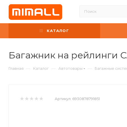
КАТАЛОГ
Багажник на рейлинги C
—
—
—
Главная
Каталог
Автотовары
Багажные систе
Артикул:
6930878791851