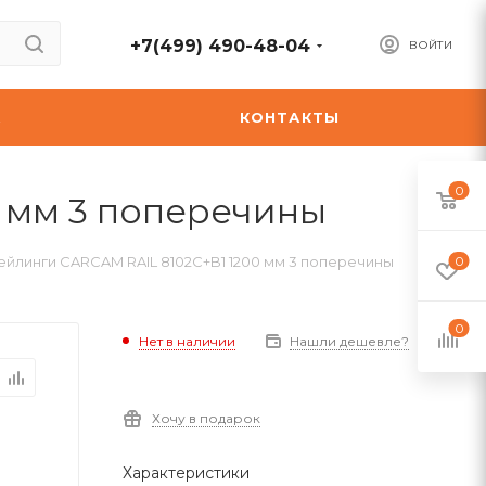
+7(499) 490-48-04
ВОЙТИ
А
КОНТАКТЫ
0
 мм 3 поперечины
ейлинги CARCAM RAIL 8102C+B1 1200 мм 3 поперечины
0
0
Нет в наличии
Нашли дешевле?
Хочу в подарок
Характеристики