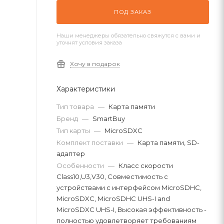
ПОД ЗАКАЗ
Наши менеджеры обязательно свяжутся с вами и
уточнят условия заказа
Хочу в подарок
Характеристики
Тип товара
—
Карта памяти
Бренд
—
SmartBuy
Тип карты
—
MicroSDXC
Комплект поставки
—
Карта памяти, SD-
адаптер
Особенности
—
Класс скорости
Class10,U3,V30, Совместимость с
устройствами с интерфейсом MicroSDHC,
MicroSDXC, MicroSDHC UHS-I and
MicroSDXC UHS-I, Высокая эффективность -
полностью удовлетворяет требованиям