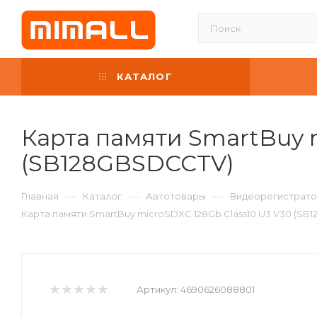
КАТАЛОГ
Карта памяти SmartBuy m
(SB128GBSDCCTV)
—
—
—
Главная
Каталог
Автотовары
Видеорегистрато
Карта памяти SmartBuy microSDXC 128Gb Class10 U3 V30 (S
Артикул:
4690626088801