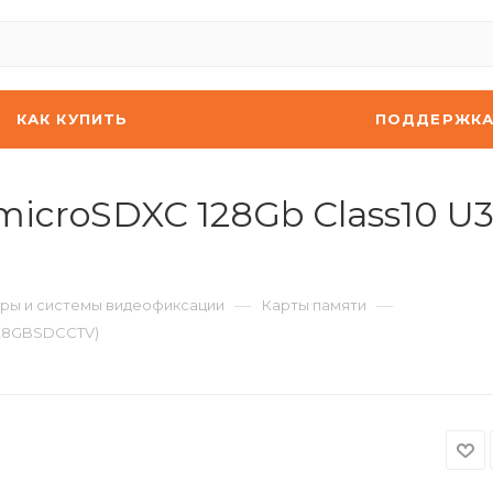
КАК КУПИТЬ
ПОДДЕРЖК
icroSDXC 128Gb Class10 U3
—
—
ры и системы видеофиксации
Карты памяти
B128GBSDCCTV)