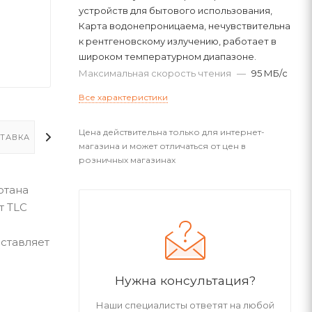
устройств для бытового использования,
Карта водонепроницаема, нечувствительна
к рентгеновскому излучению, работает в
широком температурном диапазоне.
Максимальная скорость чтения
—
95 МБ/с
Все характеристики
Цена действительна только для интернет-
ТАВКА
ДОПОЛНИТЕЛЬНО
магазина и может отличаться от цен в
розничных магазинах
отана
т TLC
оставляет
Нужна консультация?
Наши специалисты ответят на любой