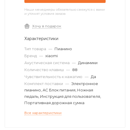
Наши менеджеры обязательно свяжутся с вами
и уточнят условия заказа
Хочу в подарок
Характеристики
Тип товара
—
Пианино
Бренд
—
xiaomi
Акустическая система
—
Динамики
Количество клавиш
—
88
Чувствительность к нажатию
—
Да
Комплект поставки
—
Электронное
пианино, AC Блок питания, Ножная
педаль, Инструкция для пользователя,
Портативная дорожная сумка
Все характеристики