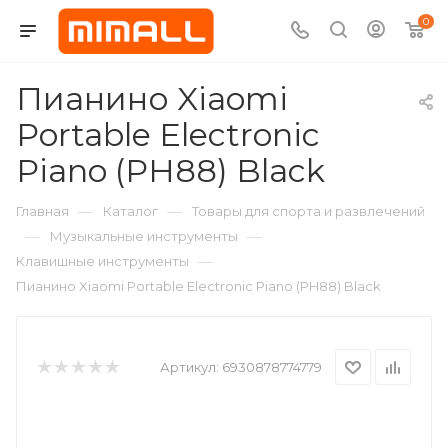
0
Пианино Xiaomi
Portable Electronic
Piano (PH88) Black
—
—
Главная
Каталог
Товары для спорта и развлечений
—
—
Музыкальные инструменты
—
Клавишные инструменты
Пианино Xiaomi Portable Electronic Piano (PH88) Black
Артикул:
6930878774779