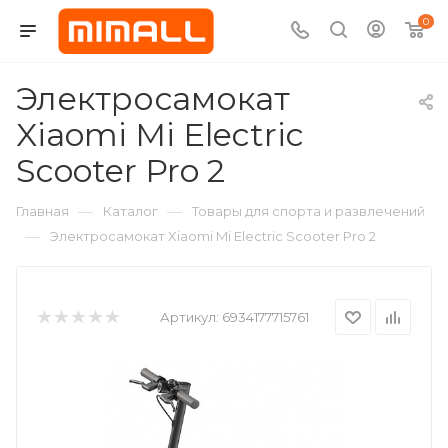
0
Электросамокат
Xiaomi Mi Electric
Scooter Pro 2
—
—
Главная
Каталог
Товары для спорта и развлечений
—
Электросамокат Xiaomi Mi Electric Scooter Pro 2
Артикул:
6934177715761